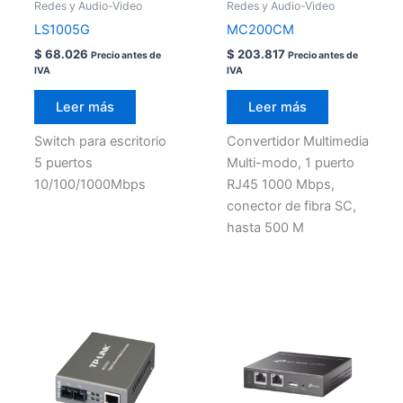
Redes y Audio-Video
Redes y Audio-Video
LS1005G
MC200CM
$
68.026
$
203.817
Precio antes de
Precio antes de
IVA
IVA
Leer más
Leer más
Switch para escritorio
Convertidor Multimedia
5 puertos
Multi-modo, 1 puerto
10/100/1000Mbps
RJ45 1000 Mbps,
conector de fibra SC,
hasta 500 M