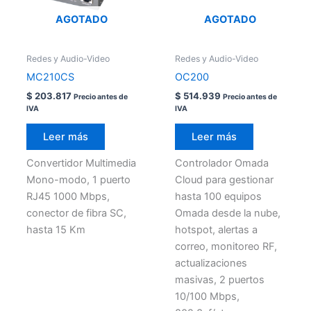
AGOTADO
AGOTADO
Redes y Audio-Video
Redes y Audio-Video
MC210CS
OC200
$
203.817
$
514.939
Precio antes de
Precio antes de
IVA
IVA
Leer más
Leer más
Convertidor Multimedia
Controlador Omada
Mono-modo, 1 puerto
Cloud para gestionar
RJ45 1000 Mbps,
hasta 100 equipos
conector de fibra SC,
Omada desde la nube,
hasta 15 Km
hotspot, alertas a
correo, monitoreo RF,
actualizaciones
masivas, 2 puertos
10/100 Mbps,