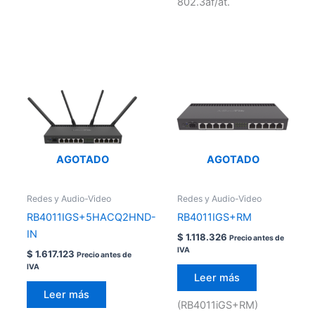
802.3af/at.
AGOTADO
AGOTADO
Redes y Audio-Video
Redes y Audio-Video
RB4011IGS+5HACQ2HND-
RB4011IGS+RM
IN
$
1.118.326
Precio antes de
IVA
$
1.617.123
Precio antes de
IVA
Leer más
Leer más
(RB4011iGS+RM)