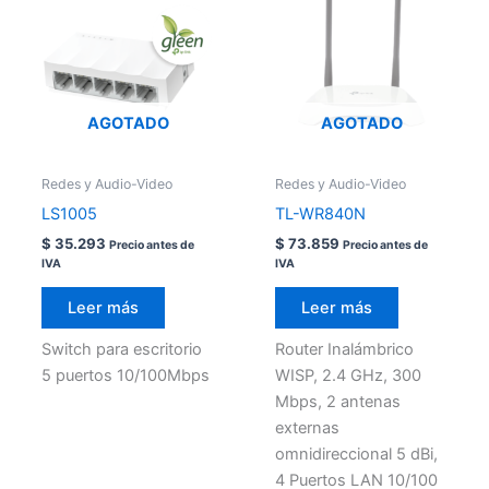
AGOTADO
AGOTADO
Redes y Audio-Video
Redes y Audio-Video
LS1005
TL-WR840N
$
35.293
$
73.859
Precio antes de
Precio antes de
IVA
IVA
Leer más
Leer más
Switch para escritorio
Router Inalámbrico
5 puertos 10/100Mbps
WISP, 2.4 GHz, 300
Mbps, 2 antenas
externas
omnidireccional 5 dBi,
4 Puertos LAN 10/100