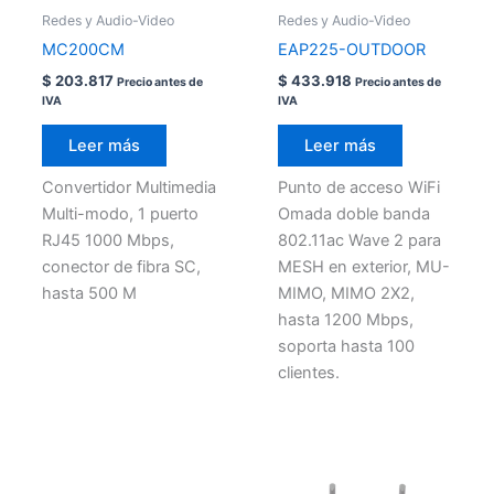
Redes y Audio-Video
Redes y Audio-Video
MC200CM
EAP225-OUTDOOR
$
203.817
$
433.918
Precio antes de
Precio antes de
IVA
IVA
Leer más
Leer más
Convertidor Multimedia
Punto de acceso WiFi
Multi-modo, 1 puerto
Omada doble banda
RJ45 1000 Mbps,
802.11ac Wave 2 para
conector de fibra SC,
MESH en exterior, MU-
hasta 500 M
MIMO, MIMO 2X2,
hasta 1200 Mbps,
soporta hasta 100
clientes.