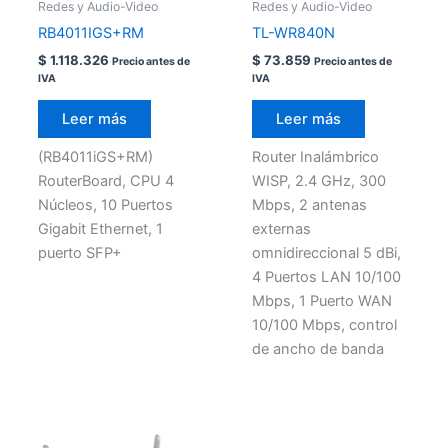
Redes y Audio-Video
Redes y Audio-Video
RB4011IGS+RM
TL-WR840N
$
1.118.326
$
73.859
Precio antes de
Precio antes de
IVA
IVA
Leer más
Leer más
(RB4011iGS+RM)
Router Inalámbrico
RouterBoard, CPU 4
WISP, 2.4 GHz, 300
Núcleos, 10 Puertos
Mbps, 2 antenas
Gigabit Ethernet, 1
externas
puerto SFP+
omnidireccional 5 dBi,
4 Puertos LAN 10/100
Mbps, 1 Puerto WAN
10/100 Mbps, control
de ancho de banda