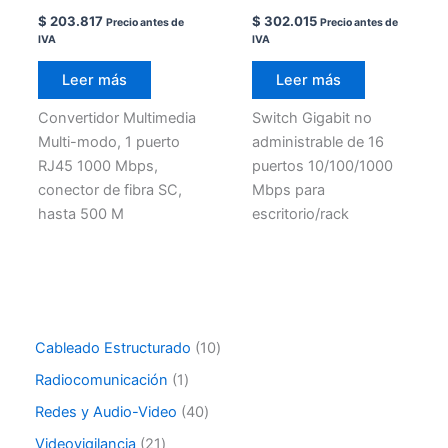
$
203.817
$
302.015
Precio antes de
Precio antes de
IVA
IVA
Leer más
Leer más
Convertidor Multimedia
Switch Gigabit no
Multi-modo, 1 puerto
administrable de 16
RJ45 1000 Mbps,
puertos 10/100/1000
conector de fibra SC,
Mbps para
hasta 500 M
escritorio/rack
Cableado Estructurado
10
Radiocomunicación
1
Redes y Audio-Video
40
Videovigilancia
21