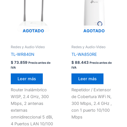
AGOTADO
AGOTADO
Redes y Audio-Video
Redes y Audio-Video
TL-WR840N
TL-WA850RE
$
73.859
$
88.443
Precio antes de
Precio antes de
IVA
IVA
Leer más
Leer más
Router Inalámbrico
Repetidor / Extensor
WISP, 2.4 GHz, 300
de Cobertura WiFi N,
Mbps, 2 antenas
300 Mbps, 2.4 GHz ,
externas
con 1 puerto 10/100
omnidireccional 5 dBi,
Mbps
4 Puertos LAN 10/100