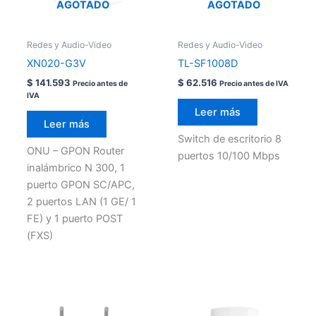
AGOTADO
AGOTADO
Redes y Audio-Video
Redes y Audio-Video
XN020-G3V
TL-SF1008D
$
141.593
$
62.516
Precio antes de
Precio antes de IVA
IVA
Leer más
Leer más
Switch de escritorio 8
ONU – GPON Router
puertos 10/100 Mbps
inalámbrico N 300, 1
puerto GPON SC/APC,
2 puertos LAN (1 GE/ 1
FE) y 1 puerto POST
(FXS)