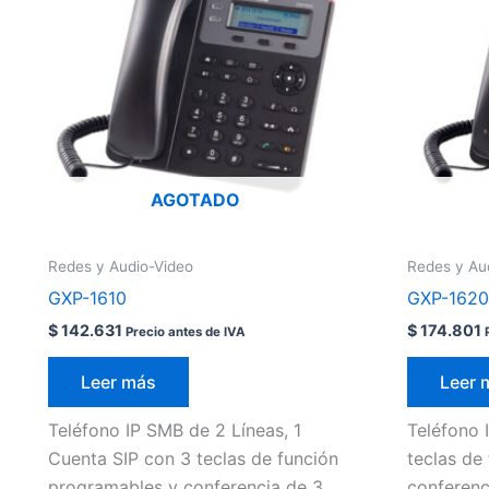
AGOTADO
Redes y Audio-Video
Redes y Au
GXP-1610
GXP-1620
$
142.631
$
174.801
Precio antes de IVA
Leer más
Leer 
Teléfono IP SMB de 2 Líneas, 1
Teléfono 
Cuenta SIP con 3 teclas de función
teclas de
programables y conferencia de 3
conferenc