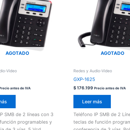
AGOTADO
AGOTADO
dio-Video
Redes y Audio-Video
GXP-1625
$
176.199
Precio antes de IVA
Precio antes de IVA
más
Leer más
IP SMB de 2 líneas con 3
Teléfono IP SMB de 2 Lín
 función programables y
teclas de función progra
ia de 3 vías, 5 Vcd
conferencia de 3 vías. Po