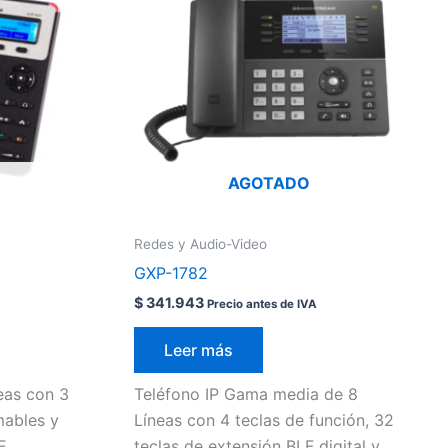
AGOTADO
Redes y Audio-Video
GXP-1782
$
341.943
Precio antes de IVA
Leer más
eas con 3
Teléfono IP Gama media de 8
mables y
Líneas con 4 teclas de función, 32
E
teclas de extensión BLF digital y