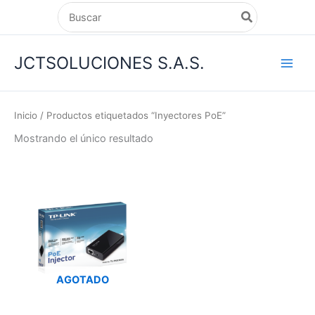
Ir
Search
for:
al
contenido
JCTSOLUCIONES S.A.S.
Inicio
/ Productos etiquetados “Inyectores PoE”
Mostrando el único resultado
AGOTADO